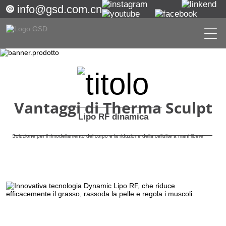
info@gsd.com.cn
Vantaggi di Therma Sculpt
Lipo RF dinamica
Soluzione per il rimodellamento del corpo e la riduzione della cellulite a mani libere