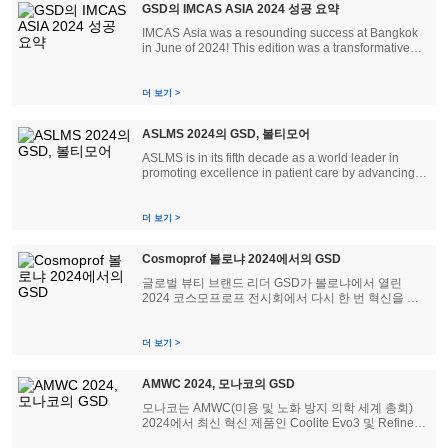
GSD의 IMCAS ASIA 2024 성공 요약
IMCAS Asia was a resounding success at Bangkok
in June of 2024! This edition was a transformative
event that brought together the brightest minds in
dermatology, plastic surgery, and aging science from
all of Asia and around the world. GSD, a provider of
더 보기 >
medical aestheti...
ASLMS 2024의 GSD, 볼티모어
ASLMS is in its fifth decade as a world leader in
promoting excellence in patient care by advancing
biomedical application of lasers and energy-based
technologies. GSD has demonstrated its commitment
to staying at the forefront of industry engagement by
더 보기 >
participating in ...
Cosmoprof 볼로냐 2024에서의 GSD
글로벌 뷰티 브랜드 리더 GSD가 볼로냐에서 열린
2024 코스모프로프 전시회에서 다시 한 번 혁신을 선
보였습니다. 뷰티 산업의 선두주자로서 GSD는 감탄을
자아내는 다양한 제품과 기술을 선보였습니다. 전시회
내내 GSD 대표자들은 다양한 활동에 참여했습니다.
더 보기 >
AMWC 2024, 모나코의 GSD
모나코는 AMWC(미용 및 노화 방지 의학 세계 총회)
2024에서 최신 혁신 제품인 Coolite Evo3 및 Refine+
CO2 레이저 장치를 공개하면서 많은 흥분과 환호를 목