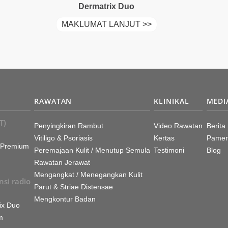
Dermatrix Duo
MAKLUMAT LANJUT >>
RAWATAN
KLINIKAL
MEDI
T)
Penyingkiran Rambut
Video Rawatan
Berita
Vitiligo & Psoriasis
Kertas
Pamer
 Premium
Peremajaan Kulit / Menutup Semula
Testimoni
Blog
Rawatan Jerawat
Mengangkat / Menegangkan Kulit
si radio
Parut & Striae Distensae
Mengkontur Badan
ix Duo
m