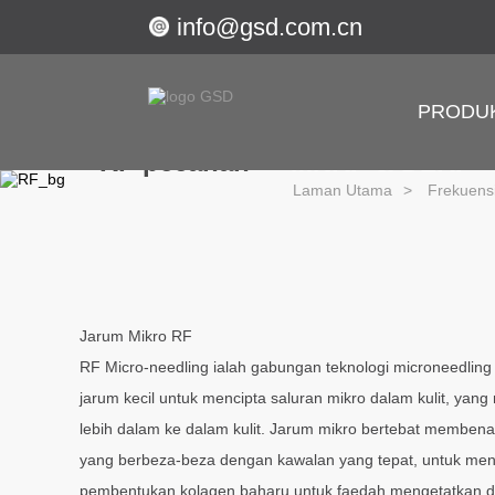
info@gsd.com.cn
PRODU
RF pecahan
MNRF & DLRF
Laman Utama
Frekuensi
Jarum Mikro RF
RF Micro-needling ialah gabungan teknologi microneedlin
jarum kecil untuk mencipta saluran mikro dalam kulit, y
lebih dalam ke dalam kulit. Jarum mikro bertebat membe
yang berbeza-beza dengan kawalan yang tepat, untuk m
pembentukan kolagen baharu untuk faedah mengetatkan 