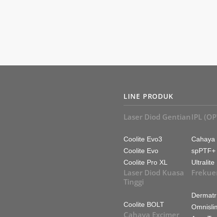
LINE PRODUK
Laser Diod Gentian
IPL (OP
Coolite Evo3
Cahaya
Coolite Evo
spPTF+
Coolite Pro XL
Ultralite
Laser Diod Kuasa
Frekuen
Tinggi
Dermatr
Coolite BOLT
Omnisli
Cahaya Excimer