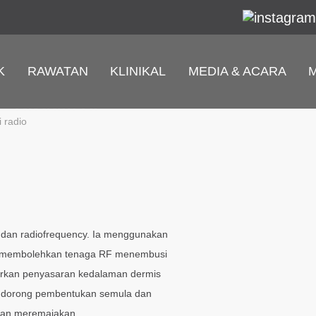
K
RAWATAN
KLINIKAL
MEDIA & ACARA
Vacuum RF
 radio
g dan radiofrequency. Ia menggunakan
ang membolehkan tenaga RF menembusi
narkan penyasaran kedalaman dermis
endorong pembentukan semula dan
dan meremajakan.