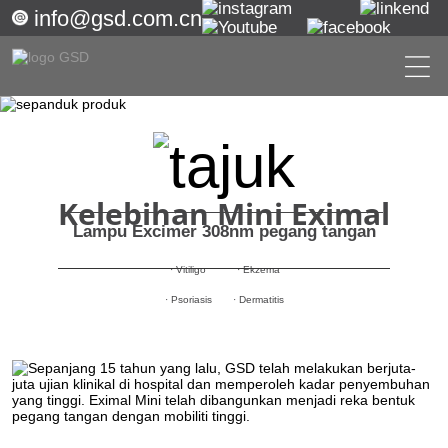
info@gsd.com.cn
Kelebihan Mini Eximal
Lampu Excimer 308nm pegang tangan
· Vitiligo
· Ekzema
· Psoriasis
· Dermatitis