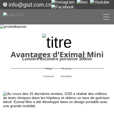
info@gsd.com.cn
Avantages d'Eximal Mini
Lumière excimère portative 308nm
· Vitiligo
· Eczéma
· Psoriasis
· Dermatite