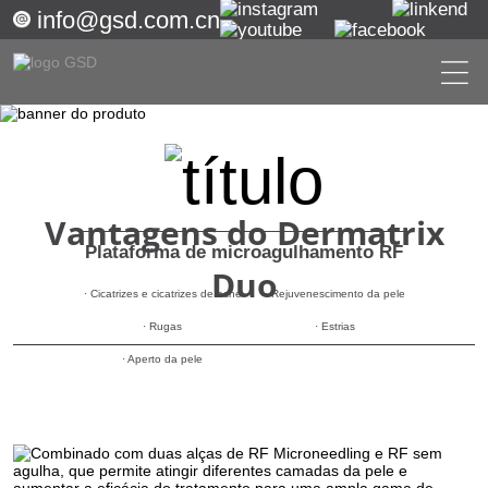
info@gsd.com.cn
Vantagens do Dermatrix
Plataforma de microagulhamento RF
Duo
· Cicatrizes e cicatrizes de acne
· Rejuvenescimento da pele
· Rugas
· Estrias
· Aperto da pele